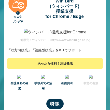
Win Bird
(ウィンバード)
授業⽀援
for Chrome / Edge
モニタ
リング系
引用元：ウィンバード (https://www.winbird-gp.co.jp/)
「双方向授業」「複線型授業」をICTでサポート
あったら便利！注目機能
⽣徒画⾯の確
学校外での活
画面共有
教材の有無
認
用
特徴