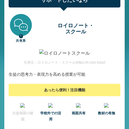
サポートしたいなら
ロイロノート・
スクール
共有系
引用元：ロイロノート・スクール(https://n.loilo.tv/ja/)
生徒の思考力・表現力を高める授業が可能
あったら便利！注目機能
⽣徒画⾯の確
学校外での活
画面共有
教材の有無
認
用