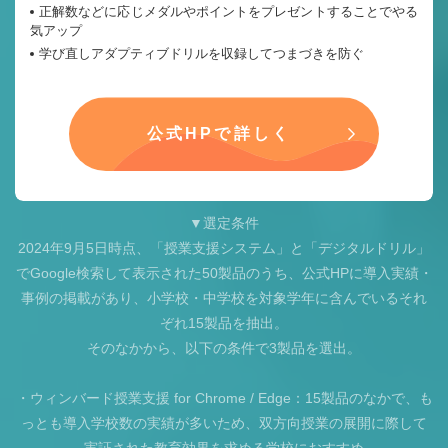
正解数などに応じメダルやポイントをプレゼントすることでやる
気アップ
学び直しアダプティブドリルを収録してつまづきを防ぐ
公式HPで詳しく
▼選定条件
2024年9月5日時点、「授業支援システム」と「デジタルドリル」
でGoogle検索して表示された50製品のうち、公式HPに導入実績・
事例の掲載があり、小学校・中学校を対象学年に含んでいるそれ
ぞれ15製品を抽出。
そのなかから、以下の条件で3製品を選出。
・ウィンバード授業支援 for Chrome / Edge：15製品のなかで、も
っとも導入学校数の実績が多いため、双方向授業の展開に際して