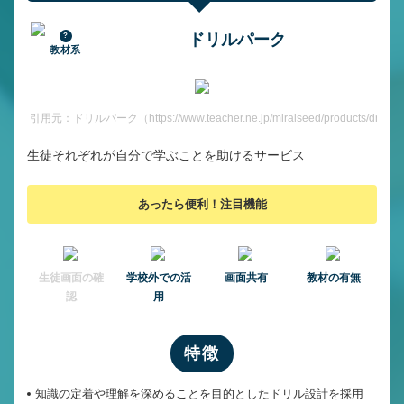
ドリルパーク
教材系
引用元：ドリルパーク（https://www.teacher.ne.jp/miraiseed/products/drill/）
生徒それぞれが自分で学ぶことを助けるサービス
あったら便利！注目機能
⽣徒画⾯の確
学校外での活
画面共有
教材の有無
認
用
特徴
知識の定着や理解を深めることを目的としたドリル設計を採用