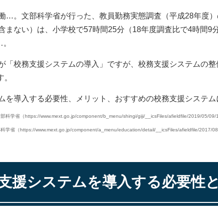
働…。文部科学省が行った、教員勤務実態調査（平成28年度
まない）は、小学校で57時間25分（18年度調査比で4時間9分
…。
が「校務支援システムの導入」ですが、校務支援システムの整
す。
ムを導入する必要性、メリット、おすすめの校務支援システム
省（https://www.mext.go.jp/component/b_menu/shingi/giji/__icsFiles/afieldfile/2019/05/0
https://www.mext.go.jp/component/a_menu/education/detail/__icsFiles/afieldfile/2017/0
支援システムを導入する必要性