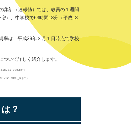
）の集計（速報値）では、教員の１週間
増）、中学校で63時間18分（平成18
備率は、平成29年３月１日時点で学校
について詳しく紹介します。
9/1416231_025.pdf）
8/03/1297093_6.pdf）
とは？