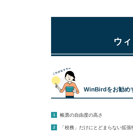
ウィ
WinBirdをお勧
帳票の自由度の高さ
「校務」だけにとどまらない拡張