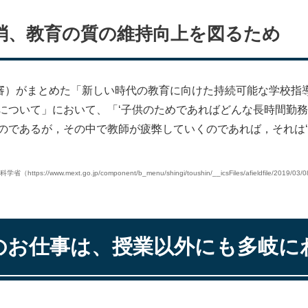
消、教育の質の維持向上を図るため
教審）がまとめた「新しい時代の教育に向けた持続可能な学校指
について」において、「‘子供のためであればどんな長時間勤務
のであるが，その中で教師が疲弊していくのであれば，それは‘
https://www.mext.go.jp/component/b_menu/shingi/toushin/__icsFiles/afieldfile/2019/03/
のお仕事は、授業以外にも多岐に