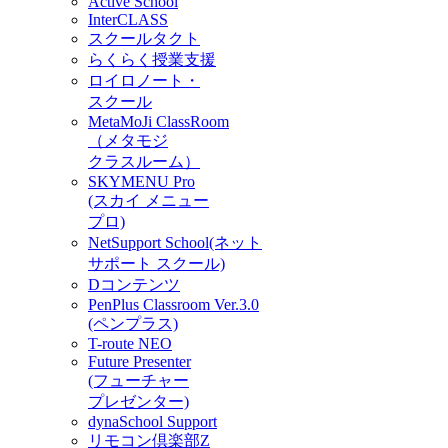
Active School
InterCLASS
スクールタクト
らくらく授業支援
ロイロノート・
スクール
MetaMoJi ClassRoom
（メタモジ
クラスルーム）
SKYMENU Pro
(スカイ メニュー
プロ)
NetSupport School(ネット
サポート スクール)
Dコンテンツ
PenPlus Classroom Ver.3.0
(ペンプラス)
T-route NEO
Future Presenter
(フューチャー
プレゼンター)
dynaSchool Support
リモコン倶楽部Z