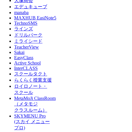
大塚商会
エデュキューブ
manaba
MAXHUB EasiNote5
TechnoSMS
ラインズ
ドリルパーク
ミライシード
TeacherView
Sakai
EasyClass
Active School
InterCLASS
スクールタクト
らくらく授業支援
ロイロノート・
スクール
MetaMoJi ClassRoom
（メタモジ
クラスルーム）
SKYMENU Pro
(スカイ メニュー
プロ)