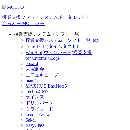
授業⽀援ソフト・システムポータルサイト
もっとー MOTTO ー
授業支援システム・ソフト一覧
授業支援システム・ソフト一覧_top
Time Tact（タイムタクト）
Win Bird(ウィンバード)授業支援
for Chrome / Edge
eboard
大塚商会
エデュキューブ
manaba
MAXHUB EasiNote5
TechnoSMS
ラインズ
ドリルパーク
ミライシード
TeacherView
Sakai
EasyClass