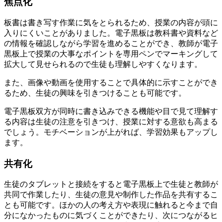
焦点化
板書は書き写す作業に気をとられるため、授業の内容が頭に
入りにくいことがありました。電子黒板は
教科書や資料など
の情報を確認しながら学習を進めることができ
、教師が電子
黒板上で授業の大事なポイントを専用ペンでマーキングして
拡大して見せられるので生徒も理解しやすくなります。
また、画像や動画を使用することで具体的に示すことができ
るため、生徒の興味を引きつけることも可能です。
電子黒板
双方が同時に書き込みできる機能や目で見て理解す
る内容は生徒の注意を引きつけ、授業に対する意欲も高まる
でしょう。モチベーションが上がれば、学習効果もアップし
ます。
共有化
生徒のタブレットと接続をすると電子黒板上で生徒と教師が
共同で作業したり、生徒の意見や制作した作品を共有するこ
とも可能です。ほかの人の考え方や表現に触れると
今まで自
分になかったものに気づくことができたり、次につながるヒ