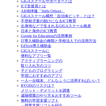
GIGAスクールサポーターとは
ICT支援員とは
AR地球儀「Shifu Orboot」
GIGAスクール構想「自治体ピッチ」とは？
不登校児童の助けになるICT教育
出身地などで生まれるGIGAスクール格差
日本と海外のICT教育
Google for Educationの活用事例
IT導入補助金の種類と学校法人での活用方法
EdTech導入補助金
GIGAスクールに
便利なアプリ一覧
アクティブラーニングの
取り入れ方のコツ
子どものプログラミング
学習におすすめのアプリ
一人一台端末、どんなふうに活用すればいい？
BYODのリスクは？
メリット・デメリットを調査
遠隔授業のやり方＆おすすめツール
無料の学習支援ソフト
・授業支援ソフトを紹介