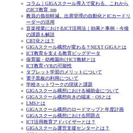
コラム｜GIGAスクール導入で変わる、これから
のICT教育_top
教員の負担軽減。出席管理の自動化とICカードリ
ーダーの活用
音楽授業におけるICT活用法｜効果と事例・今後
の課題も解説
CBT化とは？
GIGAスクール構想が変わる？NEXT GIGAとは
ICT教育を支える教育ビッグデータ
保育園・幼稚園向けICT教材とは
ICT教育×VRの可能性
タブレット学習のメリットについて
電子黒板の利用について
学校ネットワークの現状と課題
GIGAスクール構想における補助金について
GIGAスクール構想向きの端末・OSとは
LMSとは
GIGAスクール構想のロードマップと年度計画
GIGAスクール構想における問題点
ICT活用教育アドバイザーとは？
GIGAスクール運営支援センターとは？