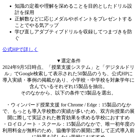
知識の定着や理解を深めることを目的としたドリル設
計を採用
正解数などに応じメダルやポイントをプレゼントする
ことでやる気アップ
学び直しアダプティブドリルを収録してつまづきを防
ぐ
公式HPで詳しく
▼選定条件
2024年9月5日時点、「授業支援システム」と「デジタルドリ
ル」でGoogle検索して表示された50製品のうち、公式HPに
導入実績・事例の掲載があり、小学校・中学校を対象学年に
含んでいるそれぞれ15製品を抽出。
そのなかから、以下の条件で3製品を選出。
・ウィンバード授業支援 for Chrome / Edge：15製品のなか
で、もっとも導入学校数の実績が多いため、双方向授業の展
開に際して実証された教育効果を求める学校におすすめ
・ロイロノート・スクール：15製品のなかで、唯一初年度の
利用料金が無料のため、協働学習の展開に際して正式導入前
に効果を試したい学校におすすめ