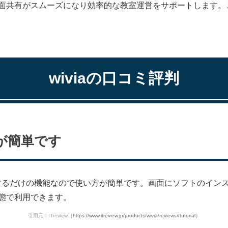
面共有がスムーズになり効率的な教室運営をサポートします。ここ
wivia
の口コミ評判
が簡単です
するだけの機能なので使い方が簡単です。画面にソフトのインス
態で利用できます。
引用元：ITreview
（https://www.itreview.jp/products/wivia/reviews#tutorial）