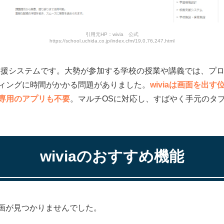
引用元HP：wivia 公式
https://school.uchida.co.jp/index.cfm/19,0,76,247,html
授業支援システムです。大勢が参加する学校の授業や講義では、プ
ィングに時間がかかる問題がありました。
wiviaは画面を出
専用のアプリも不要
。マルチOSに対応し、すばやく手元のタ
wiviaのおすすめ機能
で動画が見つかりませんでした。