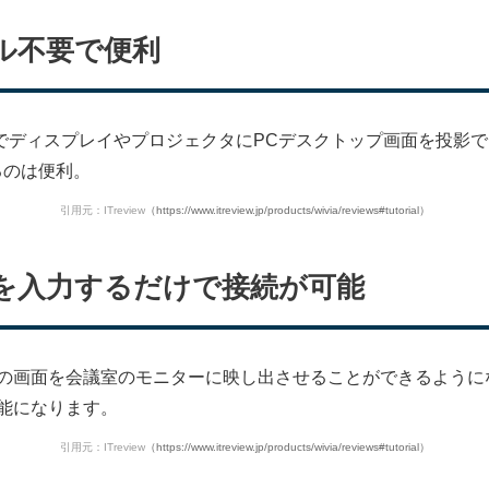
ル不要で便利
不要でディスプレイやプロジェクタにPCデスクトップ画面を投影
るのは便利。
引用元：ITreview
（https://www.itreview.jp/products/wivia/reviews#tutorial）
を入力するだけで接続が可能
の画面を会議室のモニターに映し出させることができるようになり
能になります。
引用元：ITreview
（https://www.itreview.jp/products/wivia/reviews#tutorial）