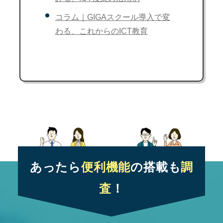
コラム｜GIGAスクール導入で変
わる、これからのICT教育
あったら
便利機能
の搭載も
調
査
！