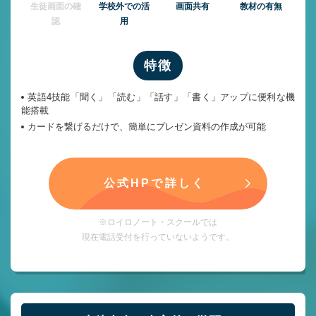
⽣徒画⾯の確
学校外での活
画面共有
教材の有無
認
用
特徴
英語4技能「聞く」「読む」「話す」「書く」アップに便利な機
能搭載
カードを繋げるだけで、簡単にプレゼン資料の作成が可能
公式HPで詳しく
※ロイロノート・スクールでは
現在電話受付を行っていないようです。