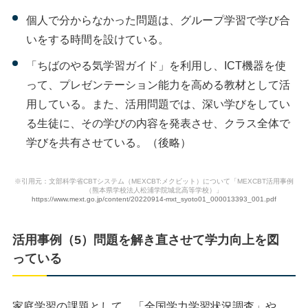
個人で分からなかった問題は、グループ学習で学び合
いをする時間を設けている。
「ちばのやる気学習ガイド」を利用し、ICT機器を使
って、プレゼンテーション能力を高める教材として活
用している。また、活用問題では、深い学びをしてい
る生徒に、その学びの内容を発表させ、クラス全体で
学びを共有させている。（後略）
※引用元：文部科学省CBTシステム（MEXCBT:メクビット）について「MEXCBT活用事例
（熊本県学校法人松浦学院城北高等学校）」
https://www.mext.go.jp/content/20220914-mxt_syoto01_000013393_001.pdf
活用事例（5）問題を解き直させて学力向上を図
っている
家庭学習の課題として、「全国学力学習状況調査」や