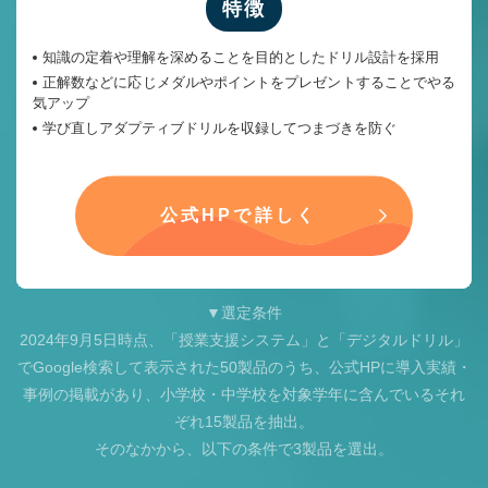
特徴
知識の定着や理解を深めることを目的としたドリル設計を採用
正解数などに応じメダルやポイントをプレゼントすることでやる
気アップ
学び直しアダプティブドリルを収録してつまづきを防ぐ
公式HPで詳しく
▼選定条件
2024年9月5日時点、「授業支援システム」と「デジタルドリル」
でGoogle検索して表示された50製品のうち、公式HPに導入実績・
事例の掲載があり、小学校・中学校を対象学年に含んでいるそれ
ぞれ15製品を抽出。
そのなかから、以下の条件で3製品を選出。