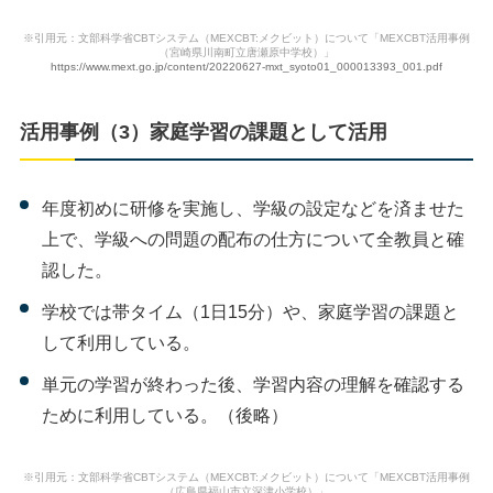
※引用元：文部科学省CBTシステム（MEXCBT:メクビット）について「MEXCBT活用事例
（宮崎県川南町立唐瀬原中学校）」
https://www.mext.go.jp/content/20220627-mxt_syoto01_000013393_001.pdf
活用事例（3）家庭学習の課題として活用
年度初めに研修を実施し、学級の設定などを済ませた
上で、学級への問題の配布の仕方について全教員と確
認した。
学校では帯タイム（1日15分）や、家庭学習の課題と
して利用している。
単元の学習が終わった後、学習内容の理解を確認する
ために利用している。（後略）
※引用元：文部科学省CBTシステム（MEXCBT:メクビット）について「MEXCBT活用事例
（広島県福山市立深津小学校）」