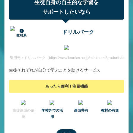
生徒自身の自主的な学習を
サポートしたいなら
ドリルパーク
教材系
引用元：ドリルパーク（https://www.teacher.ne.jp/miraiseed/products/drill/）
生徒それぞれが自分で学ぶことを助けるサービス
あったら便利！注目機能
⽣徒画⾯の確
学校外での活
画面共有
教材の有無
認
用