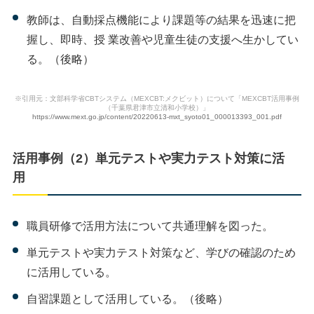
教師は、自動採点機能により課題等の結果を迅速に把
握し、即時、授 業改善や児童生徒の支援へ生かしてい
る。（後略）
※引用元：文部科学省CBTシステム（MEXCBT:メクビット）について「MEXCBT活用事例
（千葉県君津市立清和小学校）」
https://www.mext.go.jp/content/20220613-mxt_syoto01_000013393_001.pdf
活用事例（2）単元テストや実力テスト対策に活
用
職員研修で活用方法について共通理解を図った。
単元テストや実力テスト対策など、学びの確認のため
に活用している。
自習課題として活用している。（後略）