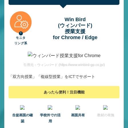
Win Bird
(ウィンバード)
授業⽀援
for Chrome / Edge
モニタ
リング系
引用元：ウィンバード (https://www.winbird-gp.co.jp/)
「双方向授業」「複線型授業」をICTでサポート
あったら便利！注目機能
⽣徒画⾯の確
学校外での活
画面共有
教材の有無
認
用