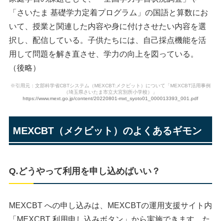
「さいたま 基礎学力定着プログラム」の国語と算数にお
いて、授業と関連した内容や身に付けさせたい内容を選
択し、配信している。子供たちには、自己採点機能を活
用して問題を解き直させ、学力の向上を図っている。
（後略）
※引用元：文部科学省CBTシステム（MEXCBT:メクビット）について「MEXCBT活用事例
（埼玉県さいたま市立大宮別所小学校）」
https://www.mext.go.jp/content/20220801-mxt_syoto01_000013393_001.pdf
MEXCBT（メクビット）のよくあるギモン
Q.どうやって利用を申し込めばいい？
MEXCBT への申し込みは、MEXCBTの運用支援サイト内
「MEXCBT 利用申し込みボタン」から実施できます。た