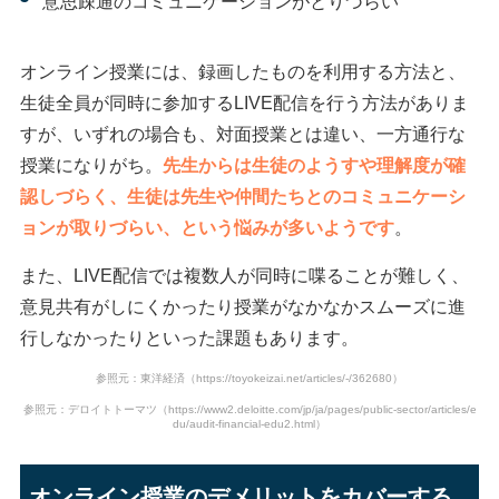
意思疎通のコミュニケーションがとりづらい
オンライン授業には、録画したものを利用する方法と、
生徒全員が同時に参加するLIVE配信を行う方法がありま
すが、いずれの場合も、対面授業とは違い、一方通行な
授業になりがち。
先生からは生徒のようすや理解度が確
認しづらく、生徒は先生や仲間たちとのコミュニケーシ
ョンが取りづらい、という悩みが多いようです
。
また、LIVE配信では複数人が同時に喋ることが難しく、
意見共有がしにくかったり授業がなかなかスムーズに進
行しなかったりといった課題もあります。
参照元：東洋経済（https://toyokeizai.net/articles/-/362680）
参照元：デロイトトーマツ（https://www2.deloitte.com/jp/ja/pages/public-sector/articles/e
du/audit-financial-edu2.html）
オンライン授業のデメリットをカバーする