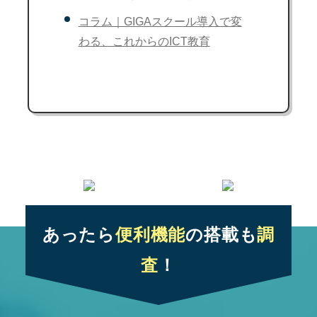
コラム｜GIGAスクール導入で変
わる、これからのICT教育
あったら
便利機能
の搭載も
調
査
！