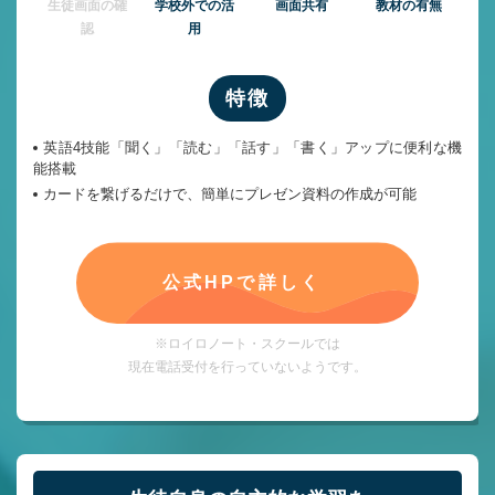
⽣徒画⾯の確
学校外での活
画面共有
教材の有無
認
用
特徴
英語4技能「聞く」「読む」「話す」「書く」アップに便利な機
能搭載
カードを繋げるだけで、簡単にプレゼン資料の作成が可能
公式HPで詳しく
※ロイロノート・スクールでは
現在電話受付を行っていないようです。