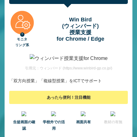
Win Bird
(ウィンバード)
授業⽀援
for Chrome / Edge
モニタ
リング系
引用元：ウィンバード (https://www.winbird-gp.co.jp/)
「双方向授業」「複線型授業」をICTでサポート
あったら便利！注目機能
⽣徒画⾯の確
学校外での活
画面共有
教材の有無
認
用