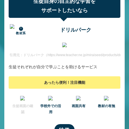
生徒自身の自主的な学習を
サポートしたいなら
ドリルパーク
教材系
引用元：ドリルパーク（https://www.teacher.ne.jp/miraiseed/products/drill/）
生徒それぞれが自分で学ぶことを助けるサービス
あったら便利！注目機能
⽣徒画⾯の確
学校外での活
画面共有
教材の有無
認
用