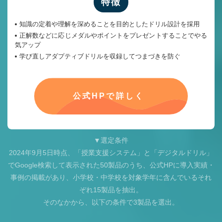
特徴
知識の定着や理解を深めることを目的としたドリル設計を採用
正解数などに応じメダルやポイントをプレゼントすることでやる
気アップ
学び直しアダプティブドリルを収録してつまづきを防ぐ
公式HPで詳しく
▼選定条件
2024年9月5日時点、「授業支援システム」と「デジタルドリル」
でGoogle検索して表示された50製品のうち、公式HPに導入実績・
事例の掲載があり、小学校・中学校を対象学年に含んでいるそれ
ぞれ15製品を抽出。
そのなかから、以下の条件で3製品を選出。