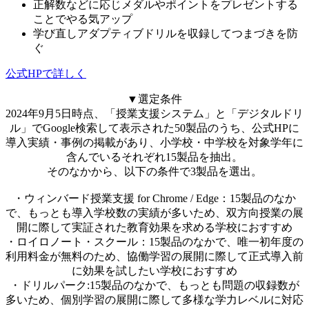
正解数などに応じメダルやポイントをプレゼントする
ことでやる気アップ
学び直しアダプティブドリルを収録してつまづきを防
ぐ
公式HPで詳しく
▼選定条件
2024年9月5日時点、「授業支援システム」と「デジタルドリ
ル」でGoogle検索して表示された50製品のうち、公式HPに
導入実績・事例の掲載があり、小学校・中学校を対象学年に
含んでいるそれぞれ15製品を抽出。
そのなかから、以下の条件で3製品を選出。
・ウィンバード授業支援 for Chrome / Edge：15製品のなか
で、もっとも導入学校数の実績が多いため、双方向授業の展
開に際して実証された教育効果を求める学校におすすめ
・ロイロノート・スクール：15製品のなかで、唯一初年度の
利用料金が無料のため、協働学習の展開に際して正式導入前
に効果を試したい学校におすすめ
・ドリルパーク:15製品のなかで、もっとも問題の収録数が
多いため、個別学習の展開に際して多様な学力レベルに対応