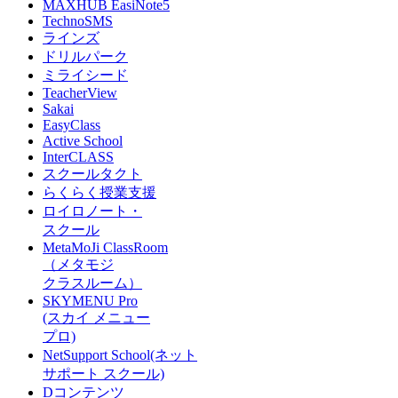
MAXHUB EasiNote5
TechnoSMS
ラインズ
ドリルパーク
ミライシード
TeacherView
Sakai
EasyClass
Active School
InterCLASS
スクールタクト
らくらく授業支援
ロイロノート・
スクール
MetaMoJi ClassRoom
（メタモジ
クラスルーム）
SKYMENU Pro
(スカイ メニュー
プロ)
NetSupport School(ネット
サポート スクール)
Dコンテンツ