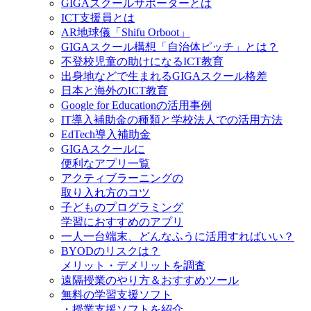
GIGAスクールサポーターとは
ICT支援員とは
AR地球儀「Shifu Orboot」
GIGAスクール構想「自治体ピッチ」とは？
不登校児童の助けになるICT教育
出身地などで生まれるGIGAスクール格差
日本と海外のICT教育
Google for Educationの活用事例
IT導入補助金の種類と学校法人での活用方法
EdTech導入補助金
GIGAスクールに
便利なアプリ一覧
アクティブラーニングの
取り入れ方のコツ
子どものプログラミング
学習におすすめのアプリ
一人一台端末、どんなふうに活用すればいい？
BYODのリスクは？
メリット・デメリットを調査
遠隔授業のやり方＆おすすめツール
無料の学習支援ソフト
・授業支援ソフトを紹介