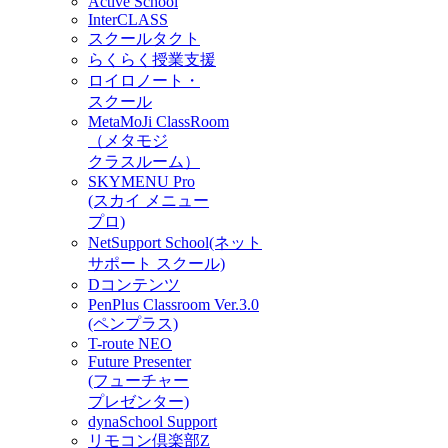
Active School
InterCLASS
スクールタクト
らくらく授業支援
ロイロノート・
スクール
MetaMoJi ClassRoom
（メタモジ
クラスルーム）
SKYMENU Pro
(スカイ メニュー
プロ)
NetSupport School(ネット
サポート スクール)
Dコンテンツ
PenPlus Classroom Ver.3.0
(ペンプラス)
T-route NEO
Future Presenter
(フューチャー
プレゼンター)
dynaSchool Support
リモコン倶楽部Z