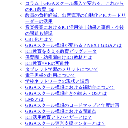
コラム｜GIGAスクール導入で変わる、これから
のICT教育_top
教員の負担軽減。出席管理の自動化とICカードリ
ーダーの活用
音楽授業におけるICT活用法｜効果と事例・今後
の課題も解説
CBT化とは？
GIGAスクール構想が変わる？NEXT GIGAとは
ICT教育を支える教育ビッグデータ
保育園・幼稚園向けICT教材とは
ICT教育×VRの可能性
タブレット学習のメリットについて
電子黒板の利用について
学校ネットワークの現状と課題
GIGAスクール構想における補助金について
GIGAスクール構想向きの端末・OSとは
LMSとは
GIGAスクール構想のロードマップと年度計画
GIGAスクール構想における問題点
ICT活用教育アドバイザーとは？
GIGAスクール運営支援センターとは？