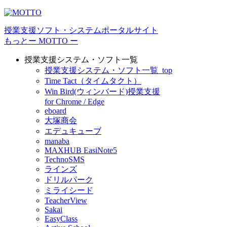
授業⽀援ソフト・システムポータルサイト
もっとー MOTTO ー
授業支援システム・ソフト一覧
授業支援システム・ソフト一覧_top
Time Tact（タイムタクト）
Win Bird(ウィンバード)授業支援
for Chrome / Edge
eboard
大塚商会
エデュキューブ
manaba
MAXHUB EasiNote5
TechnoSMS
ラインズ
ドリルパーク
ミライシード
TeacherView
Sakai
EasyClass