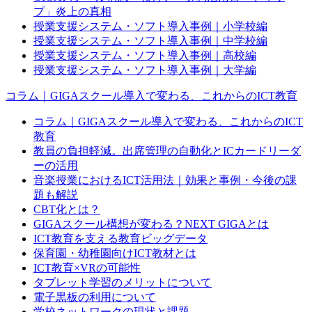
プ」炎上の真相
授業支援システム・ソフト導入事例｜小学校編
授業支援システム・ソフト導入事例｜中学校編
授業支援システム・ソフト導入事例｜高校編
授業支援システム・ソフト導入事例｜大学編
コラム｜GIGAスクール導入で変わる、これからのICT教育
コラム｜GIGAスクール導入で変わる、これからのICT
教育
教員の負担軽減。出席管理の自動化とICカードリーダ
ーの活用
音楽授業におけるICT活用法｜効果と事例・今後の課
題も解説
CBT化とは？
GIGAスクール構想が変わる？NEXT GIGAとは
ICT教育を支える教育ビッグデータ
保育園・幼稚園向けICT教材とは
ICT教育×VRの可能性
タブレット学習のメリットについて
電子黒板の利用について
学校ネットワークの現状と課題