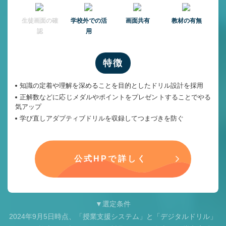
⽣徒画⾯の確
学校外での活
画面共有
教材の有無
認
用
特徴
知識の定着や理解を深めることを目的としたドリル設計を採用
正解数などに応じメダルやポイントをプレゼントすることでやる
気アップ
学び直しアダプティブドリルを収録してつまづきを防ぐ
公式HPで詳しく
▼選定条件
2024年9月5日時点、「授業支援システム」と「デジタルドリル」