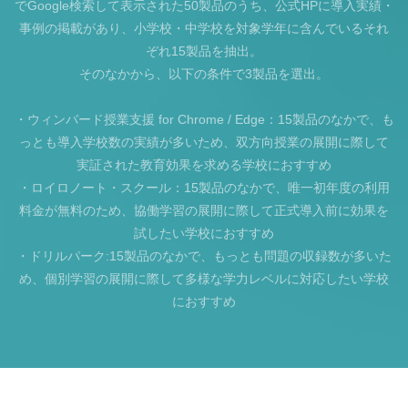
でGoogle検索して表示された50製品のうち、公式HPに導入実績・
事例の掲載があり、小学校・中学校を対象学年に含んでいるそれ
ぞれ15製品を抽出。
そのなかから、以下の条件で3製品を選出。
・ウィンバード授業支援 for Chrome / Edge：15製品のなかで、も
っとも導入学校数の実績が多いため、双方向授業の展開に際して
実証された教育効果を求める学校におすすめ
・ロイロノート・スクール：15製品のなかで、唯一初年度の利用
料金が無料のため、協働学習の展開に際して正式導入前に効果を
試したい学校におすすめ
・ドリルパーク:15製品のなかで、もっとも問題の収録数が多いた
め、個別学習の展開に際して多様な学力レベルに対応したい学校
におすすめ