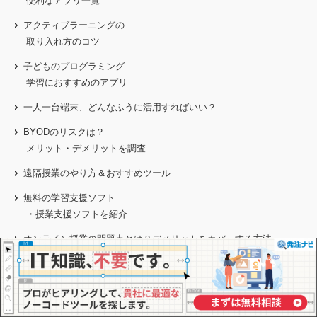
便利なアプリ一覧
アクティブラーニングの
取り入れ方のコツ
子どものプログラミング
学習におすすめのアプリ
一人一台端末、どんなふうに活用すればいい？
BYODのリスクは？
メリット・デメリットを調査
遠隔授業のやり方＆おすすめツール
無料の学習支援ソフト
・授業支援ソフトを紹介
オンライン授業の問題点とは？
デメリットをカバーする方法
「MEXCBT（メクビット）」と「学習e-ポータル」について
GIGAスクール端末の持ち帰りルールの決め方
ICTによる働き方改革で学校はどのように変わるのか？