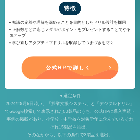
特徴
知識の定着や理解を深めることを目的としたドリル設計を採用
正解数などに応じメダルやポイントをプレゼントすることでやる
気アップ
学び直しアダプティブドリルを収録してつまづきを防ぐ
公式HPで詳しく
▼選定条件
2024年9月5日時点、「授業支援システム」と「デジタルドリル」
でGoogle検索して表示された50製品のうち、公式HPに導入実績・
事例の掲載があり、小学校・中学校を対象学年に含んでいるそれ
ぞれ15製品を抽出。
そのなかから、以下の条件で3製品を選出。