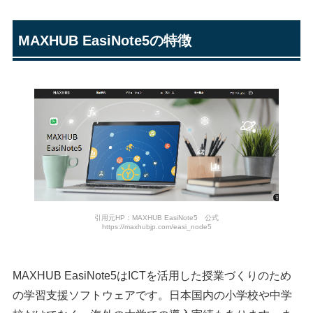
MAXHUB EasiNote5の特徴
引用元HP：MAXHUB EasiNote5 公式
https://maxhubjp.com/easi_node5
MAXHUB EasiNote5はICTを活用した授業づくりのため
の学習支援ソフトウェアです。日本国内の小学校や中学