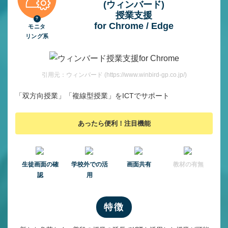
(ウィンバード)
授業⽀援
for Chrome / Edge
モニタ
リング系
引用元：ウィンバード (https://www.winbird-gp.co.jp/)
「双方向授業」「複線型授業」をICTでサポート
あったら便利！注目機能
⽣徒画⾯の確
学校外での活
画面共有
教材の有無
認
用
特徴