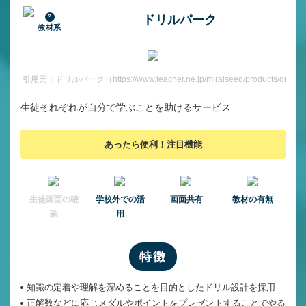
ドリルパーク
教材系
引用元：ドリルパーク（https://www.teacher.ne.jp/miraiseed/products/drill/）
生徒それぞれが自分で学ぶことを助けるサービス
あったら便利！注目機能
⽣徒画⾯の確
学校外での活
画面共有
教材の有無
認
用
特徴
知識の定着や理解を深めることを目的としたドリル設計を採用
正解数などに応じメダルやポイントをプレゼントすることでやる