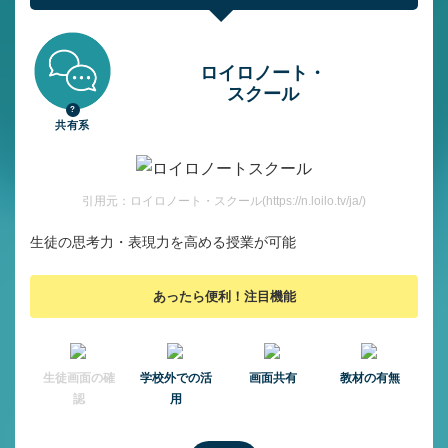
ロイロノート・
スクール
共有系
引用元：ロイロノート・スクール(https://n.loilo.tv/ja/)
生徒の思考力・表現力を高める授業が可能
あったら便利！注目機能
⽣徒画⾯の確
学校外での活
画面共有
教材の有無
認
用