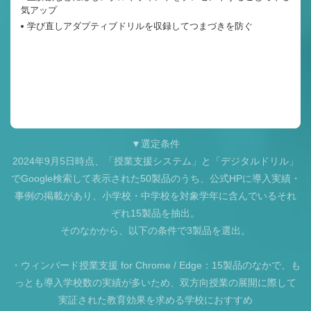
気アップ
学び直しアダプティブドリルを収録してつまづきを防ぐ
公式HPで詳しく
▼選定条件
2024年9月5日時点、「授業支援システム」と「デジタルドリル」
でGoogle検索して表示された50製品のうち、公式HPに導入実績・
事例の掲載があり、小学校・中学校を対象学年に含んでいるそれ
ぞれ15製品を抽出。
そのなかから、以下の条件で3製品を選出。
・ウィンバード授業支援 for Chrome / Edge：15製品のなかで、も
っとも導入学校数の実績が多いため、双方向授業の展開に際して
実証された教育効果を求める学校におすすめ