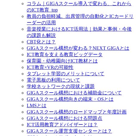
コラム｜GIGAスクール導入で変わる、これから
のICT教育_top
教員の負担軽減。出席管理の自動化とICカードリ
ーダーの活用
音楽授業におけるICT活用法｜効果と事例・今後
の課題も解説
CBT化とは？
GIGAスクール構想が変わる？NEXT GIGAとは
ICT教育を支える教育ビッグデータ
保育園・幼稚園向けICT教材とは
ICT教育×VRの可能性
タブレット学習のメリットについて
電子黒板の利用について
学校ネットワークの現状と課題
GIGAスクール構想における補助金について
GIGAスクール構想向きの端末・OSとは
LMSとは
GIGAスクール構想のロードマップと年度計画
GIGAスクール構想における問題点
ICT活用教育アドバイザーとは？
GIGAスクール運営支援センターとは？