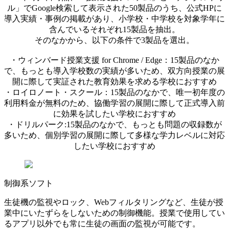
ル」でGoogle検索して表示された50製品のうち、公式HPに
導入実績・事例の掲載があり、小学校・中学校を対象学年に
含んでいるそれぞれ15製品を抽出。
そのなかから、以下の条件で3製品を選出。
・ウィンバード授業支援 for Chrome / Edge：15製品のなか
で、もっとも導入学校数の実績が多いため、双方向授業の展
開に際して実証された教育効果を求める学校におすすめ
・ロイロノート・スクール：15製品のなかで、唯一初年度の
利用料金が無料のため、協働学習の展開に際して正式導入前
に効果を試したい学校におすすめ
・ドリルパーク:15製品のなかで、もっとも問題の収録数が
多いため、個別学習の展開に際して多様な学力レベルに対応
したい学校におすすめ
制御系ソフト
生徒機の監視やロック、Webフィルタリングなど、生徒が授
業中にいたずらをしないための制御機能。授業で使用してい
るアプリ以外でも常に生徒の画面の監視が可能です。