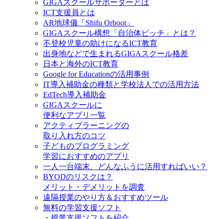
GIGAスクールサポーターとは
ICT支援員とは
AR地球儀「Shifu Orboot」
GIGAスクール構想「自治体ピッチ」とは？
不登校児童の助けになるICT教育
出身地などで生まれるGIGAスクール格差
日本と海外のICT教育
Google for Educationの活用事例
IT導入補助金の種類と学校法人での活用方法
EdTech導入補助金
GIGAスクールに
便利なアプリ一覧
アクティブラーニングの
取り入れ方のコツ
子どものプログラミング
学習におすすめのアプリ
一人一台端末、どんなふうに活用すればいい？
BYODのリスクは？
メリット・デメリットを調査
遠隔授業のやり方＆おすすめツール
無料の学習支援ソフト
・授業支援ソフトを紹介