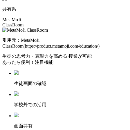
共有系
MetaMoJi
ClassRoom
引用元：MetaMoJi
ClassRoom(https://product.metamoji.com/education/)
生徒の
思考力・表現力を高める
授業が可能
あったら便利！注目機能
⽣徒画⾯の確認
学校外での活用
画面共有