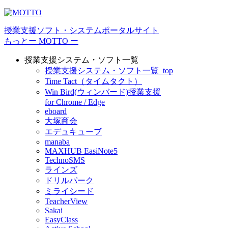
授業⽀援ソフト・システムポータルサイト
もっとー MOTTO ー
授業支援システム・ソフト一覧
授業支援システム・ソフト一覧_top
Time Tact（タイムタクト）
Win Bird(ウィンバード)授業支援
for Chrome / Edge
eboard
大塚商会
エデュキューブ
manaba
MAXHUB EasiNote5
TechnoSMS
ラインズ
ドリルパーク
ミライシード
TeacherView
Sakai
EasyClass