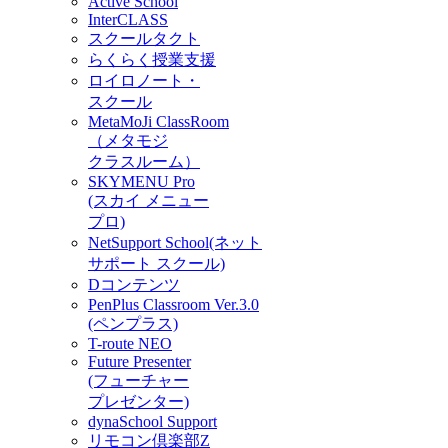
Active School
InterCLASS
スクールタクト
らくらく授業支援
ロイロノート・
スクール
MetaMoJi ClassRoom
（メタモジ
クラスルーム）
SKYMENU Pro
(スカイ メニュー
プロ)
NetSupport School(ネット
サポート スクール)
Dコンテンツ
PenPlus Classroom Ver.3.0
(ペンプラス)
T-route NEO
Future Presenter
(フューチャー
プレゼンター)
dynaSchool Support
リモコン倶楽部Z