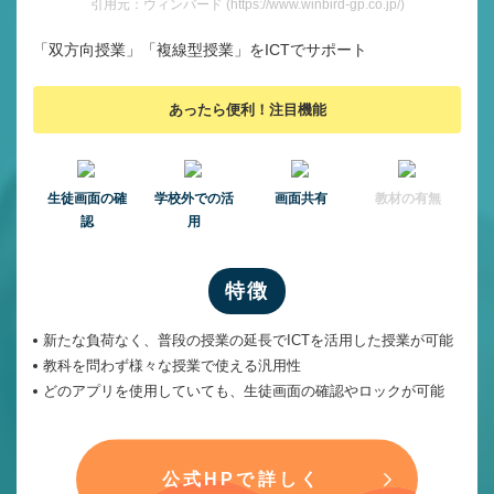
引用元：ウィンバード (https://www.winbird-gp.co.jp/)
「双方向授業」「複線型授業」をICTでサポート
あったら便利！注目機能
⽣徒画⾯の確
学校外での活
画面共有
教材の有無
認
用
特徴
新たな負荷なく、普段の授業の延長でICTを活用した授業が可能
教科を問わず様々な授業で使える汎用性
どのアプリを使用していても、生徒画面の確認やロックが可能
公式HPで詳しく