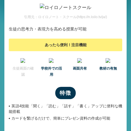
引用元：ロイロノート・スクール(https://n.loilo.tv/ja/)
生徒の思考力・表現力を高める授業が可能
あったら便利！注目機能
⽣徒画⾯の確
学校外での活
画面共有
教材の有無
認
用
特徴
英語4技能「聞く」「読む」「話す」「書く」アップに便利な機
能搭載
カードを繋げるだけで、簡単にプレゼン資料の作成が可能