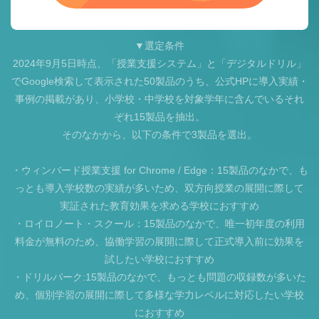
▼選定条件
2024年9月5日時点、「授業支援システム」と「デジタルドリル」
でGoogle検索して表示された50製品のうち、公式HPに導入実績・
事例の掲載があり、小学校・中学校を対象学年に含んでいるそれ
ぞれ15製品を抽出。
そのなかから、以下の条件で3製品を選出。
・ウィンバード授業支援 for Chrome / Edge：15製品のなかで、も
っとも導入学校数の実績が多いため、双方向授業の展開に際して
実証された教育効果を求める学校におすすめ
・ロイロノート・スクール：15製品のなかで、唯一初年度の利用
料金が無料のため、協働学習の展開に際して正式導入前に効果を
試したい学校におすすめ
・ドリルパーク:15製品のなかで、もっとも問題の収録数が多いた
め、個別学習の展開に際して多様な学力レベルに対応したい学校
におすすめ