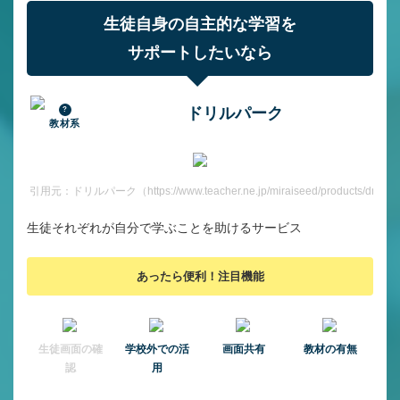
生徒自身の自主的な学習を
サポートしたいなら
ドリルパーク
教材系
引用元：ドリルパーク（https://www.teacher.ne.jp/miraiseed/products/drill/）
生徒それぞれが自分で学ぶことを助けるサービス
あったら便利！注目機能
⽣徒画⾯の確
学校外での活
画面共有
教材の有無
認
用