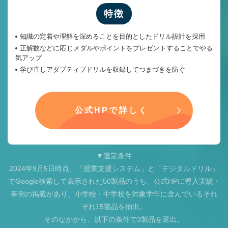
特徴
知識の定着や理解を深めることを目的としたドリル設計を採用
正解数などに応じメダルやポイントをプレゼントすることでやる
気アップ
学び直しアダプティブドリルを収録してつまづきを防ぐ
公式HPで詳しく
▼選定条件
2024年9月5日時点、「授業支援システム」と「デジタルドリル」
でGoogle検索して表示された50製品のうち、公式HPに導入実績・
事例の掲載があり、小学校・中学校を対象学年に含んでいるそれ
ぞれ15製品を抽出。
そのなかから、以下の条件で3製品を選出。