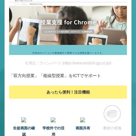
引用元：ウィンバード (https://www.winbird-gp.co.jp/)
「双方向授業」「複線型授業」をICTでサポート
あったら便利！注目機能
⽣徒画⾯の確
学校外での活
画面共有
教材の有無
認
用