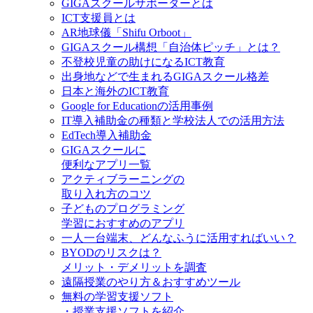
GIGAスクールサポーターとは
ICT支援員とは
AR地球儀「Shifu Orboot」
GIGAスクール構想「自治体ピッチ」とは？
不登校児童の助けになるICT教育
出身地などで生まれるGIGAスクール格差
日本と海外のICT教育
Google for Educationの活用事例
IT導入補助金の種類と学校法人での活用方法
EdTech導入補助金
GIGAスクールに
便利なアプリ一覧
アクティブラーニングの
取り入れ方のコツ
子どものプログラミング
学習におすすめのアプリ
一人一台端末、どんなふうに活用すればいい？
BYODのリスクは？
メリット・デメリットを調査
遠隔授業のやり方＆おすすめツール
無料の学習支援ソフト
・授業支援ソフトを紹介