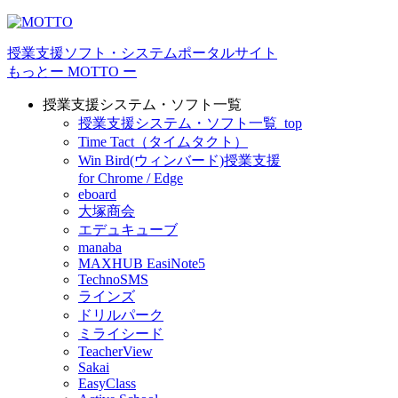
授業⽀援ソフト・システムポータルサイト
もっとー MOTTO ー
授業支援システム・ソフト一覧
授業支援システム・ソフト一覧_top
Time Tact（タイムタクト）
Win Bird(ウィンバード)授業支援
for Chrome / Edge
eboard
大塚商会
エデュキューブ
manaba
MAXHUB EasiNote5
TechnoSMS
ラインズ
ドリルパーク
ミライシード
TeacherView
Sakai
EasyClass