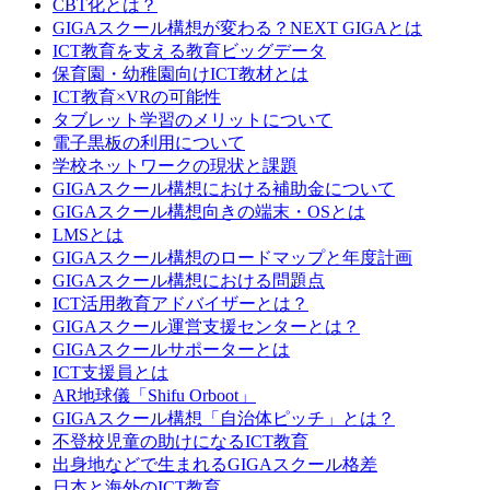
CBT化とは？
GIGAスクール構想が変わる？NEXT GIGAとは
ICT教育を支える教育ビッグデータ
保育園・幼稚園向けICT教材とは
ICT教育×VRの可能性
タブレット学習のメリットについて
電子黒板の利用について
学校ネットワークの現状と課題
GIGAスクール構想における補助金について
GIGAスクール構想向きの端末・OSとは
LMSとは
GIGAスクール構想のロードマップと年度計画
GIGAスクール構想における問題点
ICT活用教育アドバイザーとは？
GIGAスクール運営支援センターとは？
GIGAスクールサポーターとは
ICT支援員とは
AR地球儀「Shifu Orboot」
GIGAスクール構想「自治体ピッチ」とは？
不登校児童の助けになるICT教育
出身地などで生まれるGIGAスクール格差
日本と海外のICT教育