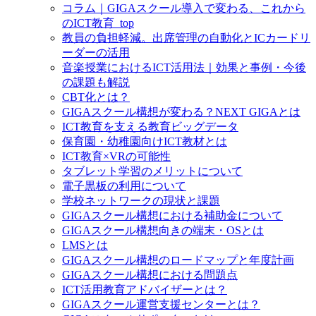
コラム｜GIGAスクール導入で変わる、これから
のICT教育_top
教員の負担軽減。出席管理の自動化とICカードリ
ーダーの活用
音楽授業におけるICT活用法｜効果と事例・今後
の課題も解説
CBT化とは？
GIGAスクール構想が変わる？NEXT GIGAとは
ICT教育を支える教育ビッグデータ
保育園・幼稚園向けICT教材とは
ICT教育×VRの可能性
タブレット学習のメリットについて
電子黒板の利用について
学校ネットワークの現状と課題
GIGAスクール構想における補助金について
GIGAスクール構想向きの端末・OSとは
LMSとは
GIGAスクール構想のロードマップと年度計画
GIGAスクール構想における問題点
ICT活用教育アドバイザーとは？
GIGAスクール運営支援センターとは？