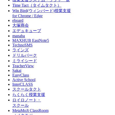
Time Tact（タイムタクト）
Win Bird(ウィンバード)授業支援
for Chrome / Edge
eboard
大塚商会
エデュキューブ
manaba
MAXHUB EasiNote5
TechnoSMS
ラインズ
ドリルパーク
ミライシード
TeacherView
Sakai
EasyClass
Active School
InterCLASS
スクールタクト
らくらく授業支援
ロイロノート・
スクール
MetaMoJi ClassRoom