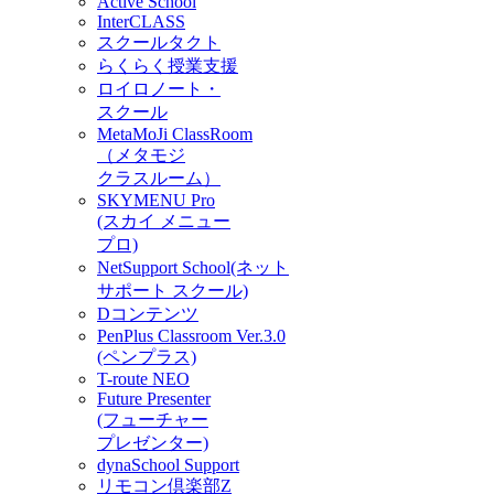
Active School
InterCLASS
スクールタクト
らくらく授業支援
ロイロノート・
スクール
MetaMoJi ClassRoom
（メタモジ
クラスルーム）
SKYMENU Pro
(スカイ メニュー
プロ)
NetSupport School(ネット
サポート スクール)
Dコンテンツ
PenPlus Classroom Ver.3.0
(ペンプラス)
T-route NEO
Future Presenter
(フューチャー
プレゼンター)
dynaSchool Support
リモコン倶楽部Z