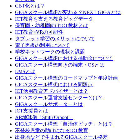
CBT化とは？
GIGAスクール構想が変わる？NEXT GIGAとは
ICT教育を支える教育ビッグデータ
保育園・幼稚園向けICT教材とは
ICT教育×VRの可能性
タブレット学習のメリットについて
電子黒板の利用について
学校ネットワークの現状と課題
GIGAスクール構想における補助金について
GIGAスクール構想向きの端末・OSとは
LMSとは
GIGAスクール構想のロードマップと年度計画
GIGAスクール構想における問題点
ICT活用教育アドバイザーとは？
GIGAスクール運営支援センターとは？
GIGAスクールサポーターとは
ICT支援員とは
AR地球儀「Shifu Orboot」
GIGAスクール構想「自治体ピッチ」とは？
不登校児童の助けになるICT教育
出身地などで生まれるGIGAスクール格差