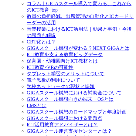
コラム｜GIGAスクール導入で変わる、これから
のICT教育_top
教員の負担軽減。出席管理の自動化とICカードリ
ーダーの活用
音楽授業におけるICT活用法｜効果と事例・今後
の課題も解説
CBT化とは？
GIGAスクール構想が変わる？NEXT GIGAとは
ICT教育を支える教育ビッグデータ
保育園・幼稚園向けICT教材とは
ICT教育×VRの可能性
タブレット学習のメリットについて
電子黒板の利用について
学校ネットワークの現状と課題
GIGAスクール構想における補助金について
GIGAスクール構想向きの端末・OSとは
LMSとは
GIGAスクール構想のロードマップと年度計画
GIGAスクール構想における問題点
ICT活用教育アドバイザーとは？
GIGAスクール運営支援センターとは？