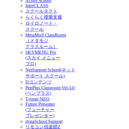
Active School
InterCLASS
スクールタクト
らくらく授業支援
ロイロノート・
スクール
MetaMoJi ClassRoom
（メタモジ
クラスルーム）
SKYMENU Pro
(スカイ メニュー
プロ)
NetSupport School(ネット
サポート スクール)
Dコンテンツ
PenPlus Classroom Ver.3.0
(ペンプラス)
T-route NEO
Future Presenter
(フューチャー
プレゼンター)
dynaSchool Support
リモコン倶楽部Z