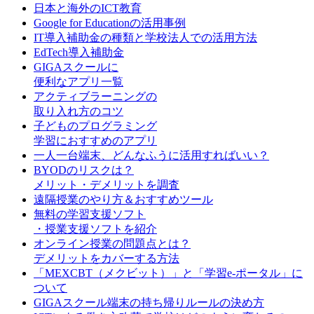
日本と海外のICT教育
Google for Educationの活用事例
IT導入補助金の種類と学校法人での活用方法
EdTech導入補助金
GIGAスクールに
便利なアプリ一覧
アクティブラーニングの
取り入れ方のコツ
子どものプログラミング
学習におすすめのアプリ
一人一台端末、どんなふうに活用すればいい？
BYODのリスクは？
メリット・デメリットを調査
遠隔授業のやり方＆おすすめツール
無料の学習支援ソフト
・授業支援ソフトを紹介
オンライン授業の問題点とは？
デメリットをカバーする方法
「MEXCBT（メクビット）」と「学習e-ポータル」に
ついて
GIGAスクール端末の持ち帰りルールの決め方