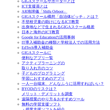
GIGAスクールサポーターとは
ICT支援員とは
AR地球儀「Shifu Orboot」
GIGAスクール構想「自治体ピッチ」とは？
不登校児童の助けになるICT教育
出身地などで生まれるGIGAスクール格差
日本と海外のICT教育
Google for Educationの活用事例
IT導入補助金の種類と学校法人での活用方法
EdTech導入補助金
GIGAスクールに
便利なアプリ一覧
アクティブラーニングの
取り入れ方のコツ
子どものプログラミング
学習におすすめのアプリ
一人一台端末、どんなふうに活用すればいい？
BYODのリスクは？
メリット・デメリットを調査
遠隔授業のやり方＆おすすめツール
無料の学習支援ソフト
・授業支援ソフトを紹介