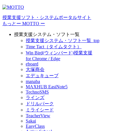
授業⽀援ソフト・システムポータルサイト
もっとー MOTTO ー
授業支援システム・ソフト一覧
授業支援システム・ソフト一覧_top
Time Tact（タイムタクト）
Win Bird(ウィンバード)授業支援
for Chrome / Edge
eboard
大塚商会
エデュキューブ
manaba
MAXHUB EasiNote5
TechnoSMS
ラインズ
ドリルパーク
ミライシード
TeacherView
Sakai
EasyClass