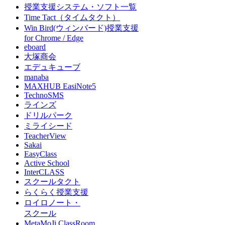
授業支援システム・ソフト一覧
Time Tact（タイムタクト）
Win Bird(ウィンバード)授業支援
for Chrome / Edge
eboard
大塚商会
エデュキューブ
manaba
MAXHUB EasiNote5
TechnoSMS
ラインズ
ドリルパーク
ミライシード
TeacherView
Sakai
EasyClass
Active School
InterCLASS
スクールタクト
らくらく授業支援
ロイロノート・
スクール
MetaMoJi ClassRoom