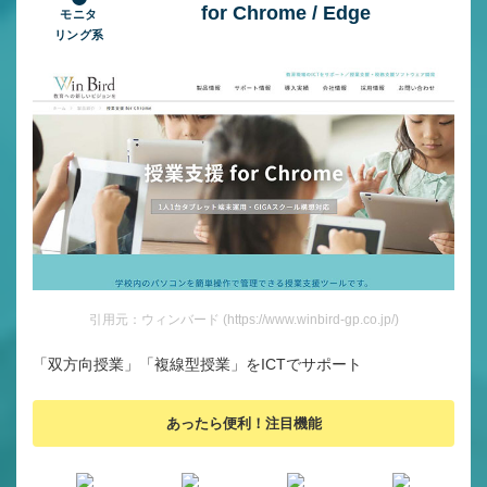
for Chrome / Edge
モニタ
リング系
引用元：ウィンバード (https://www.winbird-gp.co.jp/)
「双方向授業」「複線型授業」をICTでサポート
あったら便利！注目機能