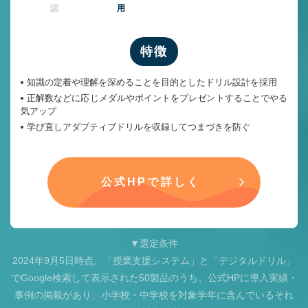
認
用
特徴
知識の定着や理解を深めることを目的としたドリル設計を採用
正解数などに応じメダルやポイントをプレゼントすることでやる
気アップ
学び直しアダプティブドリルを収録してつまづきを防ぐ
公式HPで詳しく
▼選定条件
2024年9月5日時点、「授業支援システム」と「デジタルドリル」
でGoogle検索して表示された50製品のうち、公式HPに導入実績・
事例の掲載があり、小学校・中学校を対象学年に含んでいるそれ