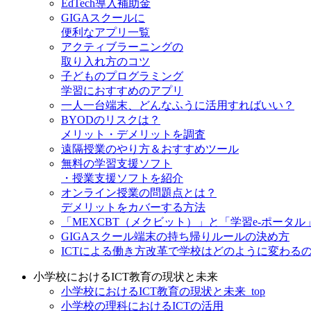
EdTech導入補助金
GIGAスクールに
便利なアプリ一覧
アクティブラーニングの
取り入れ方のコツ
子どものプログラミング
学習におすすめのアプリ
一人一台端末、どんなふうに活用すればいい？
BYODのリスクは？
メリット・デメリットを調査
遠隔授業のやり方＆おすすめツール
無料の学習支援ソフト
・授業支援ソフトを紹介
オンライン授業の問題点とは？
デメリットをカバーする方法
「MEXCBT（メクビット）」と「学習e-ポータル
GIGAスクール端末の持ち帰りルールの決め方
ICTによる働き方改革で学校はどのように変わる
小学校におけるICT教育の現状と未来
小学校におけるICT教育の現状と未来_top
小学校の理科におけるICTの活用