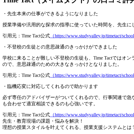
・先生本来の仕事ができるようになりました
授業準備や汎用的な探求の指導に使っていた時間を、先生に
引用元：Time Tact公式
（https://www.studyvalley.jp/timetact/scho
・不登校の生徒との意思疎通のきっかけができました
学校に来ることが難しい不登校の生徒も、Time Tactで
ので、意思疎通のための大きなきっかけとなりました。
引用元：Time Tact公式
（https://www.studyvalley.jp/timetact/scho
・臨機応変に対応してくれるので助かります
必ず専任のアドバイザーがついてくれるので、行事関連で急
も合わせて適宜相談できるのも心強いです。
引用元：Time Tact公式
（https://www.studyvalley.jp/timetact/scho
先生・教育現場の課題・悩みを解決！
理想の授業スタイルを叶えてくれる、授業支援システムとは