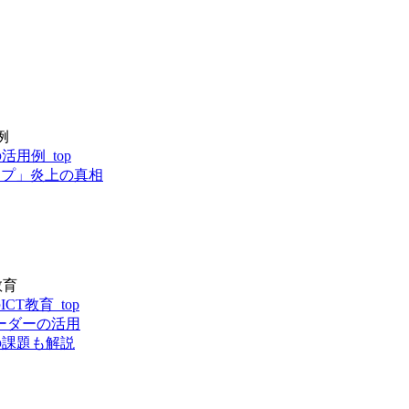
例
用例_top
ップ」炎上の真相
教育
T教育_top
ーダーの活用
の課題も解説