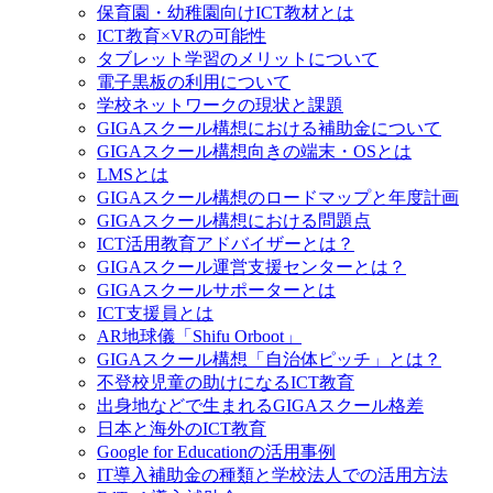
保育園・幼稚園向けICT教材とは
ICT教育×VRの可能性
タブレット学習のメリットについて
電子黒板の利用について
学校ネットワークの現状と課題
GIGAスクール構想における補助金について
GIGAスクール構想向きの端末・OSとは
LMSとは
GIGAスクール構想のロードマップと年度計画
GIGAスクール構想における問題点
ICT活用教育アドバイザーとは？
GIGAスクール運営支援センターとは？
GIGAスクールサポーターとは
ICT支援員とは
AR地球儀「Shifu Orboot」
GIGAスクール構想「自治体ピッチ」とは？
不登校児童の助けになるICT教育
出身地などで生まれるGIGAスクール格差
日本と海外のICT教育
Google for Educationの活用事例
IT導入補助金の種類と学校法人での活用方法