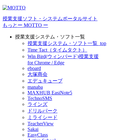
授業⽀援ソフト・システムポータルサイト
もっとー MOTTO ー
授業支援システム・ソフト一覧
授業支援システム・ソフト一覧_top
Time Tact（タイムタクト）
Win Bird(ウィンバード)授業支援
for Chrome / Edge
eboard
大塚商会
エデュキューブ
manaba
MAXHUB EasiNote5
TechnoSMS
ラインズ
ドリルパーク
ミライシード
TeacherView
Sakai
EasyClass