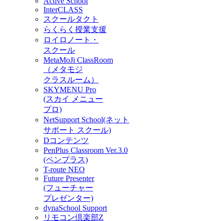
Active School
InterCLASS
スクールタクト
らくらく授業支援
ロイロノート・
スクール
MetaMoJi ClassRoom
（メタモジ
クラスルーム）
SKYMENU Pro
(スカイ メニュー
プロ)
NetSupport School(ネット
サポート スクール)
Dコンテンツ
PenPlus Classroom Ver.3.0
(ペンプラス)
T-route NEO
Future Presenter
(フューチャー
プレゼンター)
dynaSchool Support
リモコン倶楽部Z